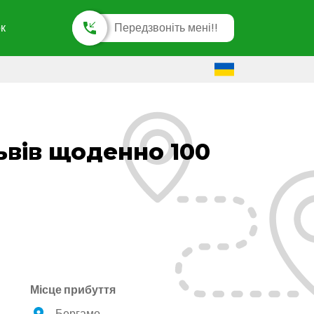
к
Передзвоніть мені!!
ьвів щоденно 100
Місце прибуття
Бергамо