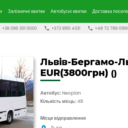
и
Залізничні квитки
Автобусні квитки
Доставка посило
+38 096 301 0000
+372 8155 4331
+48 72 789 0199
Львів-Бергамо-Л
EUR(3800грн)
()
Автобус:
Neoplan
Кількість місць:
48
Місце відправлення
Львів