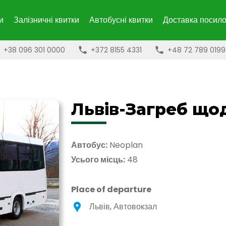
и
Залізничні квитки
Автобусні квитки
Доставка посило
+38 096 301 0000
+372 8155 4331
+48 72 789 0199
Львів-Загреб що
Автобус:
Neoplan
Усього місць:
48
Place of departure
Львів, Автовокзал