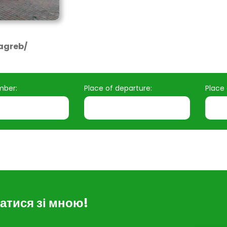
agreb/
mber:
Place of departure:
Place 
атися зі мною!