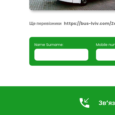
Ще перевізники
https://bus-lviv.com/Z
Name Surname:
Mobile nu
Зв’яз